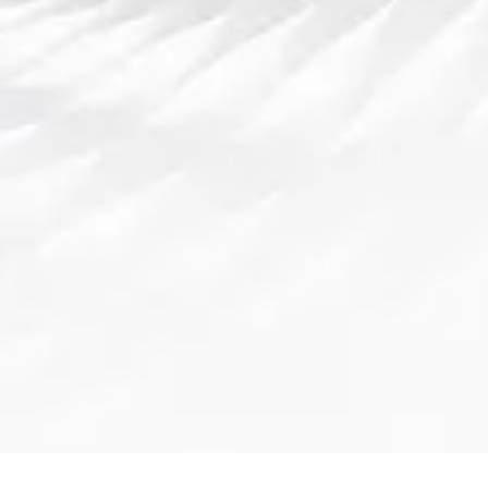
莱万巴萨进球数排名攀升 队史
射手榜地位再迎新突破持续刷
新传奇纪录
瓜迪奥拉续约曼城再启新篇英