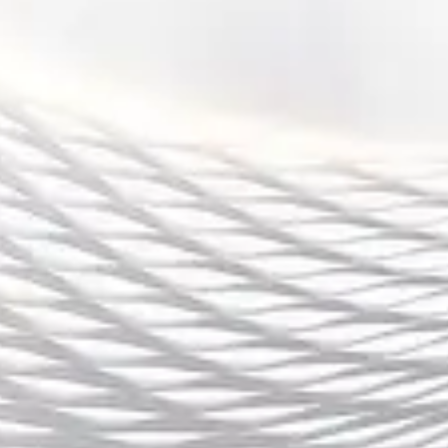
马赛法甲最新战报出炉强势取
胜展现冠军竞争力冲击赛季荣
耀目标