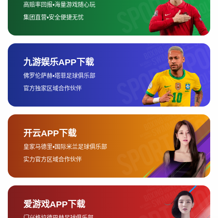
以W99为核心探讨数字化转型在智能制造领域的应
用与前景分析
2024-12-12 03:11:59
文章摘要： 华体会体育app随着数字化时代的到来，智能制造已
成为推动工业发展的重要力量。在...