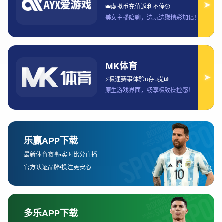
的健身解决方案，使得体育服务更加精准、便捷。
此外，乐冠体育通过整合线上和线下资源，打破传统体育服务的
地域和时间限制，推出了多元化的健身产品。例如，在线健身课
程和虚拟赛事等，极大地拓宽了市民参与健身的途径与形式。这
种创新型的服务模式，既提升了全民健身的参与度，也促进了城
市体育产业的数字化和智能化发展。
通过这些创新举措，乐冠体育逐步形成了一个以科技为支撑的全
新体育生态。该生态不仅覆盖了体育赛事、健身服务、健康管理
等多个领域，还通过与各大品牌、机构的深度合作，打造了一个
更加多元化、协同发展的体育产业链。这种新型生态不仅满足了
不同人群的健身需求，也为城市体育产业的长远发展提供了强有
力的支持。