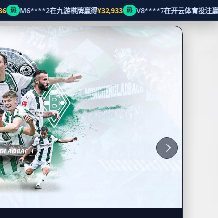
务
联系 华体会体育APP
调整与战队表现对比