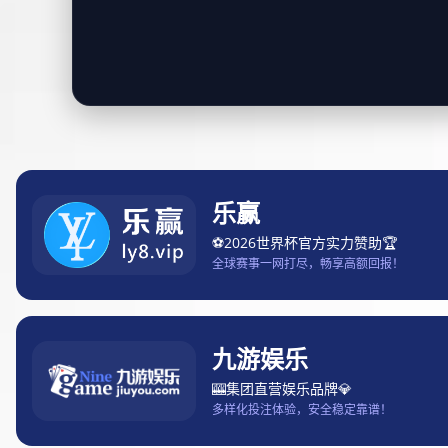
KPL联赛赛事分析
略调整与战队表现对
2025-07-22 23:56:58
本文将深入探讨KPL（King Pro League）联
行全面解析。文章通过四个方面进行详细阐述：KPL赛
势、未来发展中的潜在挑战与机遇。这些内容将帮助我们
的双重影响下，KPL未来可能呈现出的发展趋势。通过
还能够预测未来可能的走向。