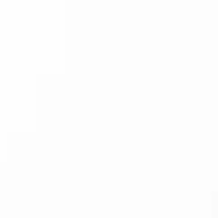
马赛法甲最新战报出炉强势取
胜展现冠军竞争力冲击赛季荣
耀目标
足球联合会杯经典回顾群星闪
耀赛场传奇瞬间重温辉煌历史
再现篇章