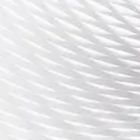
英超（英格兰足球超级联赛）作
充满了惊险、激情和悬念。每一
电视直播技术的支持下，球迷们可以
体育赛事竞猜推荐分析精
2025-07-24 23:31:33
随着体育赛事的不断发展和全球
的赛事分析和预测能够帮助玩家
赛事竞猜的精准预测技巧，帮助玩家