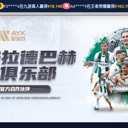
体会体育
项目展示
体育资讯
体育服
项目展示
KPL联赛赛事分析及未来发展趋势探讨：战略