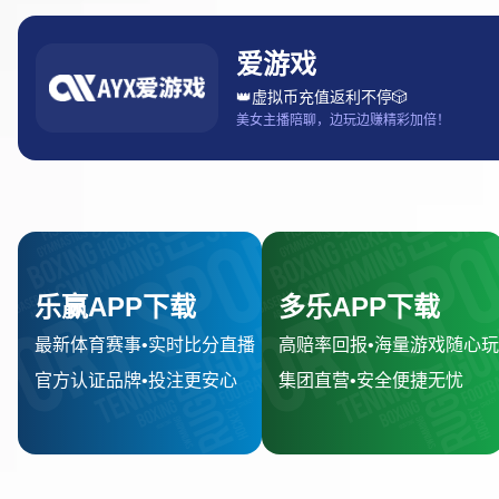
1、KPL赛制变
KPL联赛自成立以来，赛制经历了多次调整。最初的赛
的赛制也在不断变化，目的是为了提高比赛的观赏性以
KPL引入了分组赛、淘汰赛等模式，使得赛季的竞争更
赛制的变化对战队的战略调整提出了更高的要求。在较
术，而在淘汰赛中，战队的临场应变能力则显得尤为重
过精确的战略布局来预测并应对对手的变化。赛制调整
高层次的战略思维。
与此同时，赛制调整也促使了KPL联赛内战队风格的多
型英雄的战术，而现在越来越多的战队开始注重细节和
尤其是对于传统强队来说，如何在新的赛制中保持竞争
2、战队表现对