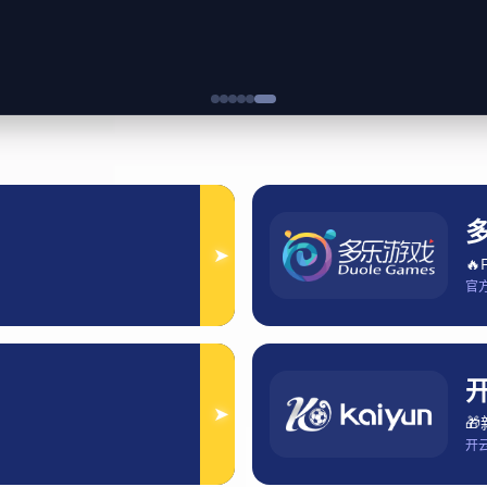
及未来发展趋势探讨：战
比
赛的赛事分析及未来发展趋势，重点从战略调整与战队表现对比的角度进
制变化与战略调整、战队表现对比及其影响、战队战略革新趋
更好地理解KPL联赛的发展轨迹，以及在战略调整和战队表现
对这些要素的深入剖析，我们不仅能看到当前KPL赛事的现状，