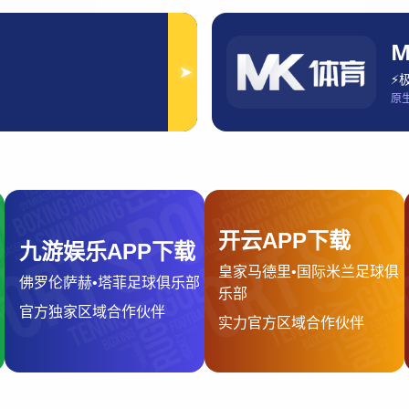
持续霸主地位
季的夺冠热门。作为联赛的常胜将军，拜仁不仅在德国国内赛场
的竞争力。新赛季，拜仁在转会市场上虽然没有进行太大规模的
持领先地位。球队的进攻核心莱万多夫斯基虽然转会离开，但穆
强力支持。
德甲注入了新的活力。作为近年来德甲中少数能够与拜仁匹敌的
养，并在一些关键比赛中表现出色。尽管在过去的赛季中，球队
大的攻击力使得他们依旧是本赛季的强有力竞争者。
为德甲新兴的竞争者，莱比锡凭借强大的青训体系和稳健的引援策
与拜仁的差距依然存在，但他们的进攻性打法和积极的战术安
挑战与机会
双雄争霸”，更多的新兴球队也正在不断缩小与传统强队之间的