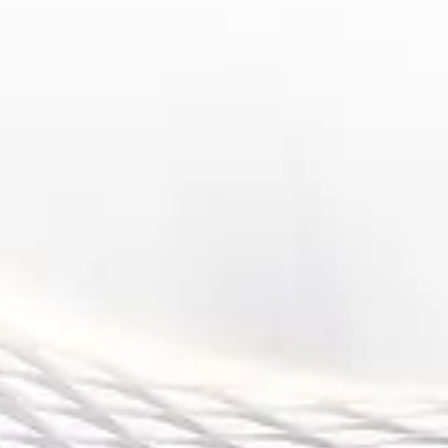
经历一个从传统强队到新兴球队并存的竞争格局。在这个过程
德国足球崛起的重要力量。同时，德甲联赛的整体发展也面临着
激烈竞争，更需要在国际赛场上有所突破，才能进一步提升德甲
容和球员的个人能力，更需要完善的青训系统和持续的国际化发
满了无限可能，值得我们期待。
直播并提升观赛体验的方法与技巧
迎的娱乐方式之一，随着电竞赛事的不断发展，观众的观看需求