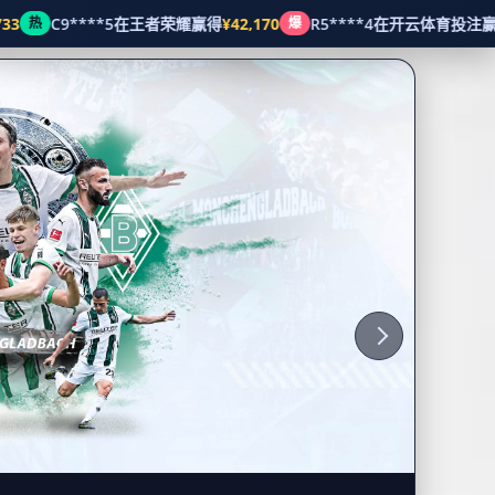
务
联系 华体会体育APP
格局与明星球员崛起