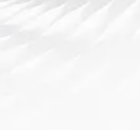
2024-12-14 12:13:18
在本文中，我们将详细阐述如何成功登录Betway账户，并针对
登录过程中可能遇到的常见问题提供解决方案。Betway是一个
受欢迎的在线博彩平台，许多用户通过它进行体育投注、在线赌
场游戏等娱乐活动。尽管登...
搜索...
导航
了解华体会体育