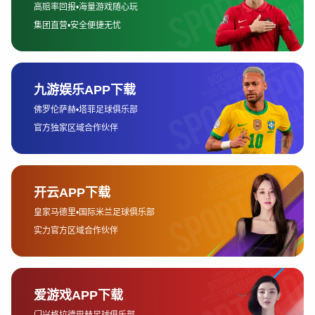
率等。比如，某些号码在多个期数中接连出现，可能会促使其他
彩民投注这些号码，从而形成所谓的“集体热号”现象。在63期之
后，继续关注这些热门号码的走势，可能会发现它们的出现依然
具备较高的概率。
然而，值得注意的是，热门号码虽然在短期内具有较高的出现概
率，但长时间持续热号并非必然。因此，在做出预测时，我们还
需要结合其他因素，如号码之间的间隔期、历史开奖的模式等，
避免盲目跟风投注热门号码，以免错失其他有潜力的号码。
3、冷门号码的潜在机会
冷门号码是指在一段时间内鲜少出现的号码，这类号码往往被彩
民忽视。然而，冷门号码在某些时段可能会出现反弹，成为意外
的“黑马”。从63期的开奖数据来看，我们可以看到某些冷号的长
时间未开状态，可能会在接下来的几期出现一定的回暖趋势。
华体会体育
根据历史数据和概率分析，冷门号码通常有一定的规律可循。虽
然这些号码在短期内不容易出现，但从长期来看，冷门号码的出