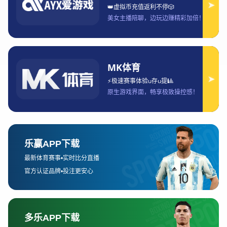
过去几期频繁出现，这可能是某些号码在近期表现较为活跃的信
号。以此为依据，彩民可以考虑这些号码作为潜在的热门数字。
在数据中进行详细的统计，分析数字的区间分布、连号现象、单
双号比例等，可以更全面地预测未来的开奖结果。
此外，还需注意的是，冷热号的出现分布，冷热号的交替出现往
往有其内在的规律。在某些期数，冷热号码的分布较为均匀，而
在其他期数，则可能某些数字长时间未开，这些冷号往往是彩民
在选号时容易忽略的对象，因此，适当关注冷号的出现概率也是
预测中的一个重要方面。
2、热门号码的趋势与预测
热门号码是指在一定时期内多次出现的号码，这类号码通常代表
着某种“热度”或“趋势”。从63期的开奖号码来看，我们可以观察
到部分号码在最近的开奖中反复亮相，形成了一定的热号趋势。
通过对这些号码的统计分析，我们能够提炼出一些具有较高出现
概率的号码，并对其未来走势进行预测。
热门号码的形成往往与多个因素相关，包括历史开奖的连号现
象、特定号码在某个周期内的频繁出现、以及号码本身的数学概