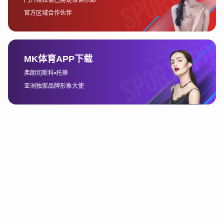
现也往往具有一定的概率。例如，有些号码可能在经过一段时间
的“冷却”后，突然爆发成为热号。因此，适度关注冷门号码，并
在选号时适量选择一些长时间未开的冷号，可能会为彩民带来意
想不到的收获。
对于冷门号码的投注，彩民需要保持一定的耐心，并结合整体开
奖趋势进行分析。仅凭短期数据去预测冷号是否会回暖，可能会
带来较大的风险，因此，冷门号码的选择应当理性且谨慎。通过
分析其历史波动和相邻期的走势，可以更准确地判断冷号何时可
能会再次“复苏”。
4、如何结合冷热号码制定
选号策略
结合冷热号码的走势，彩民可以制定出更为合理的选号策略。在
63期的开奖分析中，我们可以看到热门号码和冷门号码的变化趋
势，结合这些信息，彩民可以根据自己的风险偏好选择不同的号
码组合。比如，较为保守的彩民可以更多关注那些近期频繁出现