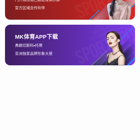
保所提供的资料与真实情况相符。为了避免注册时出现问题，用
户应提前准备好有效的身份证明文件，以备平台审核。
其次，为了保证账户的安全性，用户在创建密码时应选择一个复
杂度较高的密码，包含字母、数字和特殊字符，并避免使用过于
简单的密码。bet365还提供了双重认证功能，建议用户启用该
功能以增加账户的安全性。在注册过程中，平台可能会要求进行
身份验证，用户需要按照提示上传身份证明文件进行验证，以确
保账户的安全性和合规性。
4、如何保障BET365账户
的安全
在注册成功并开始使用bet365平台时，账户的安全性依然需要
特别注意。bet365平台提供了一系列的安全措施，帮助用户防
范潜在的安全威胁。
首先，用户应定期修改登录密码，避免密码泄露导致账户被盗。
选择一个强密码，并避免在多个平台上使用相同的密码。建议启
用双重身份验证（2FA），这是目前最有效的账户保护手段之
一。通过2FA，即使密码被泄露，黑客也无法轻易访问您的账