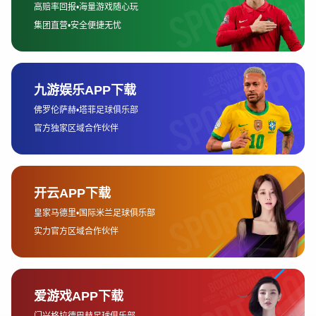
陆的网络环境中表现不佳，容易被封锁或限制速度。因此，用户
应该选择经过验证的VPN品牌，最好是那些专门为中国大陆用户
提供服务的VPN工具。对于无法使用的VPN，用户可以尝试更换
服务器节点或选择其他VPN服务商。
此外，确保您所使用的设备处于良好的网络环境中也是解决访问
障碍的一个重要因素。稳定的Wi-Fi连接或高速的移动数据网络
可以显著提升访问速度，减少页面加载时间。遇到无法打开
bet365网站的情况时，尝试清除浏览器缓存或换用其他浏览器
也是一种简单有效的解决方法。
3、如何完成BET365安全
注册
在顺利访问bet365香港官网后，接下来的任务是完成安全的账
户注册。bet365为全球用户提供在线注册服务，但由于不同地
区的法律和规定不同，注册过程中需要特别注意一些安全细节。
首先，用户在注册时需要提供准确的个人信息，包括真实姓名、
出生日期、联系方式等。这些信息将用于账户验证，因此必须确