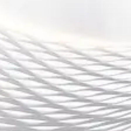
推出互动课程和趣味体育项目，让青少年从小养成运动习惯。同
时，通过线上平台进行赛事直播和互动，鼓励家庭成员共同参
与，形成全民运动的新氛围。这种全方位推广策略，使体育不仅
限于专业赛事，而成为全民生活的重要组成部分。
喜彩体育还利用社交媒体和数字营销手段，提高全民对体育赛事
的关注度。通过创意宣传和互动活动，鼓励更多人参与到运动中
来，形成健康、活力、积极的生活方式。全民推广策略不仅推动
了体育产业的发展，也为社会健康和精神文明建设做出了贡献。
总结：
喜彩体育通过技术创新、用户互动、娱乐融合和全民推广四个维
度，成功打造了沉浸式赛事互动体验。这种模式不仅提升了观赛
体验的趣味性和参与感，更通过多元化的互动和娱乐元素，将体
育赛事打造成全民共享的娱乐盛宴。技术与娱乐的深度融合，使
运动不再只是竞技行为，而成为全民生活方式的重要组成部分。
整体来看，喜彩体育的探索和实践为体育产业注入了新的活力和
发展动能，推动全民运动娱乐新风潮的形成。随着沉浸式体验的
不断深化和全民参与度的提升，喜彩体育正在引领一个以互动、