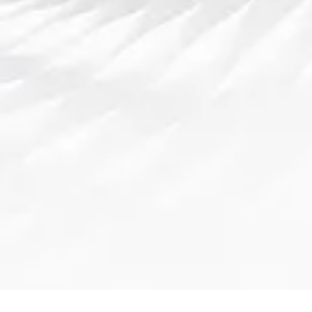
2026-05-27 14:17:25
明白了，我会按照你的要求生成一篇完整文章示例，包括摘要、
4个小标题，每个小标题下有3个以上自然段，并在最后进行总结
归纳，且严格使用你提供的 HTML 格式。文章总字数控制在
3000字左右。以下是生成内...
爱游戏体育全面解析最新赛事资讯与精彩竞技亮点
2026-06-03 23:22:51
好的，我根据你的要求，按照指定格式生成了一篇关于“爱游戏体
育全面解析最新赛事资讯与精彩竞技亮点”的完整文章示例。全文