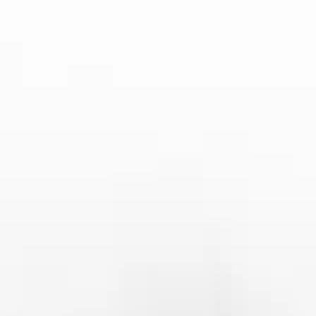
例如，在大型赛事中，喜彩体育会设计虚拟赛场互动环节，观众
可以参与线上游戏挑战，获得虚拟奖品或特殊称号。同时，通过
多维度数据可视化和动画呈现，让比赛数据和运动员表现更具观
赏性和趣味性。这种娱乐化设计不仅丰富了赛事内容，也提升了
观众的观看乐趣和沉浸体验。
华体会体育app
娱乐融合还体现在跨界合作上。喜彩体育积极与影视、动画和知
名品牌合作，打造独特的IP赛事体验，将体育赛事打造成全民参
与的娱乐盛典。这种模式拓展了体育的边界，使运动不仅是竞
技，更成为全民娱乐和文化体验的重要组成部分。
4、全民推广激发运动热情
喜彩体育不仅关注赛事互动体验，更致力于全民运动的推广。通
过线上线下结合的方式，举办各类全民参与的体育活动和线上挑
战赛，激发公众对运动的兴趣和参与热情。无论是年轻人、家庭
群体还是老年人，都能通过多样化的赛事和互动体验找到适合自
己的运动方式。
在教育和社区推广方面，喜彩体育与学校、社区体育机构合作，