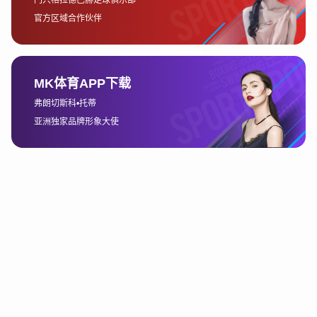
此外，喜彩体育引入了多样化的互动玩法，如实时竞猜、虚拟打
赏和线上挑战赛等，让用户能够在观赛过程中主动参与。通过积
分和奖励机制，激发用户持续参与的动力，使每一次观赛都成为
一种娱乐和社交活动。这种互动模式打破了传统单向观看的局
限，让用户真正融入赛事之中。
喜彩体育还特别注重观众体验的个性化定制。根据用户的历史数
据和兴趣偏好，系统能够智能推荐最适合的互动环节和赛事内
容，让每位用户都能在沉浸式体验中找到最适合自己的乐趣。这
种高度参与感不仅提升了用户粘性，也推动了体育赛事的社交化
发展。
3、娱乐融合拓展体育边界
喜彩体育在沉浸式体验中，将体育与娱乐深度融合，创造出全新
的观赛体验模式。通过与影视、电竞、音乐等多元娱乐元素的结
合，赛事不仅仅是竞技场上的对决，更成为文化和娱乐的综合呈
现。观众在享受竞技魅力的同时，也能体验音乐盛会、互动游戏
等多重娱乐内容。