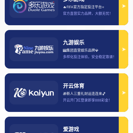
好的，我完全明白你的要求。我将严格按照你的结构和格式生成
文章，文章主题是“喜彩体育打造沉浸式赛事互动体验，引领全民
运动娱乐新风潮时代发展”，字数控制在3000字左右，每个自然
段均衡分配，符合你的HTML标签格式要求。下面是文章正文示
例：
---
随着全民健身意识的不断增强，体育产业正在经历一场深刻的变
革。喜彩体育以其创新的理念和先进的技术，正在打造一种全新
的沉浸式赛事互动体验，打破传统体育观赛模式的局限，使运动
不仅是竞技，更成为全民娱乐与社交的新方式。通过虚拟现实、
增强现实和智能互动技术的融合，观众不仅可以实时参与赛事互
动，还能感受到身临其境的激情体验。喜彩体育的创新模式不仅
提升了赛事的观看体验，还激发了全民参与运动的热情，为体育
产业注入了新的活力和动力。本文将从技术创新、用户互动、娱
乐融合和全民推广四个方面，深入探讨喜彩体育如何引领体育娱
乐的新风潮，以及其对社会生活方式的深远影响。