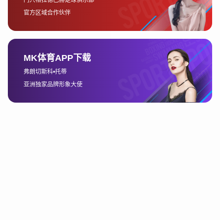
皇家社会则在本赛季初期表现相对低调，但随着赛季的推进，球
队的整体水平逐步提升，尤其是在防守端的表现，稳定了他们在
联赛中的位置。塞维利亚同样表现不凡，尽管他们在客场比赛中
的表现不稳定，但在主场仍然拥有强大的主场优势。球队的防守
体系逐渐成熟，几场关键的零封让他们在中游球队中占据了一席
之地。
而一些原本处于联赛底部的球队，如马洛卡、莱万特等，尽管面
临保级压力，但他们通过战术调整和球员的拼搏精神，能够给排
名较高的球队带来一定的压力。这些球队的表现虽然并不如豪门
强势，但他们在关键比赛中的抗压能力和顽强作风，让他们成为
西甲联赛中不可忽视的存在。
4、关键球员的影响与未来
走向
在西甲联赛的赛场上，顶级球员的发挥往往决定了比赛的最终结
果。本赛季，诸如本泽马、梅西、哈维·加西亚等球员的表现引人
注目，他们的每一次进攻，都可能成为比赛的转折点。本泽马在