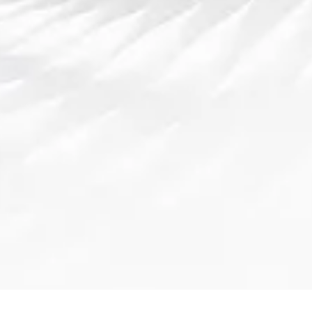
2026-01-10 20:51:23
文章摘要：世俱杯作为全球俱乐部足球最高水平的赛事之一，汇
聚了各大洲冠军球队，其观赏价值和竞技魅力备受球迷关注。随
着家庭娱乐方式的不断升级，越来越多的观众选择通过电视端来
观看世俱杯赛事，以获得更震撼、更...
搜索...
导航
了解华体会体育