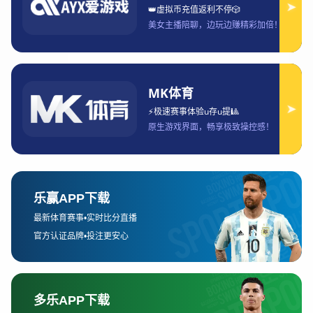
象。
另一方面，巴塞罗那在最近的比赛中同样展现出了不容小觑的实
力。他们在客场挑战塞维利亚的比赛中以2-0完胜，凭借着哈维
执教后的稳定防守与高效反击，球队在攻守两端均有优异表现。
整体而言，西甲联赛的战况逐渐趋向于两极分化，一方面是传统
豪门之间的竞争，另一方面则是一些中下游球队在积分榜上的挣
扎。
2、顶级球队的表现分析
本赛季，西甲的传统豪门巴塞罗那与皇家马德里依旧是争冠的最
大热门。皇家马德里凭借其深厚的阵容深度以及出色的战术体
系，持续在顶端维持竞争力。无论是本泽马的个人表现，还是维
尼修斯与罗德里戈的年轻火力，球队的进攻端始终充满威胁。此
外，后防线上的阿拉巴和米利唐搭档也为球队提供了足够的稳定
性，保证了球队能够在压力下依然保持较高的防守水准。
相比之下，巴塞罗那的表现更多的是体现在整体团队配合和稳固
防守上。哈维的到来使得巴萨的战术风格逐渐趋向稳重和内敛。