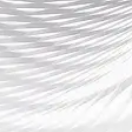
刻
2025-10-10 18:41:38
电竞赛事作为现代体育娱乐的重要组成部分，不仅吸引了大量观
众和粉丝，也凭借精彩纷呈的对决和高光时刻成为了人们谈论的
热点。随着技术的进步和赛事的发展，越来越多的经典对决与难
忘瞬间进入了电竞历史的殿堂。这篇...
世俱杯电视端观看全攻略主流平台流程设置清晰解
析与画质提升技巧