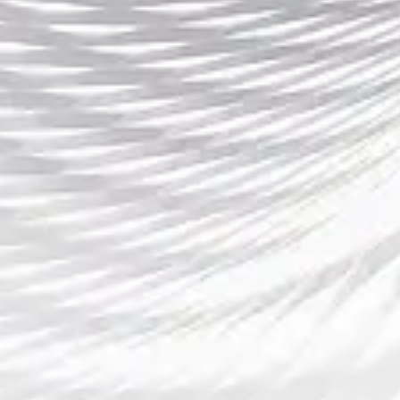
如何购买王者荣耀比赛VIP票并享受专属观赛体验
详解
2025-10-03 20:53:56
王者荣耀作为一款备受欢迎的MOBA类游戏，在中国乃至全球拥
有大量的玩家和观众。每年，王者荣耀的赛事吸引了成千上万的
电竞爱好者观看，而专属的VIP票则为玩家提供了更加丰富和沉
浸的观赛体验。这篇文章将详细...