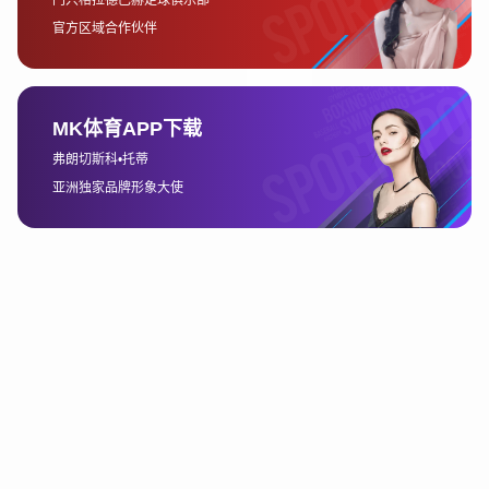
其次，阿斯顿维拉的崛起也非常引人注目。尽管他们的整体实力
不如曼城、利物浦等豪门，但他们凭借着年轻球员的迅速成长和
高效的战术执行，成功地在英超站稳了脚跟。特别是在对阵强队
时，维拉展现出了不屈不挠的精神，往往能够扮演搅局者的角
色，这也让他们成为了本赛季英超的一大亮点。
此外，莱斯特城同样表现不俗。在英超赛场，莱斯特城向来以其
快速反击和精准的战术打法为特点。本赛季，莱斯特城继续保持
着稳定的表现，尤其是在对阵中游球队时，他们总能把握住机
会，拿下宝贵的积分。尽管他们面临着一些挑战，但凭借强大的
团队凝聚力和战术纪律，莱斯特城仍然是英超中最为稳定的中游
球队之一。
4、球员个人表现不容忽视
除了球队整体的表现外，个别球员的个人表现同样在本赛季的英
超中扮演了重要角色。首先要提的是曼城的哈兰德，他的进球效
率几乎无人能敌。作为曼城的主力前锋，哈兰德不仅具备强大的
进球能力，还能在关键比赛中挺身而出，帮助球队在艰难的时刻
扭转局势。无论是进攻端的直接威胁，还是在团队合作中的默